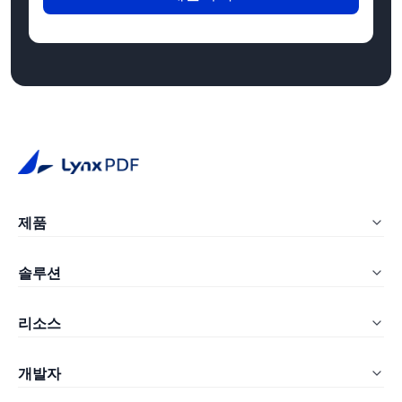
제품
LynxPDF Windows
솔루션
LynxPDF Mac
교육
리소스
LynxPDF Web
건설
자주 묻는 질문
관리자 콘솔
개발자
제조
블로그
요금 안내