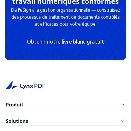
travail numériques conformes
De l'eSign à la gestion organisationnelle — construisez
des processus de traitement de documents contrôlés
et efficaces pour votre équipe.
Obtenir notre livre blanc gratuit
Produit
LynxPDF Windows
Solutions
LynxPDF Mac