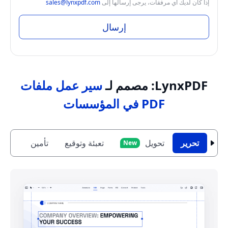
إذا كان لديك أي مرفقات، يرجى إرسالها إلى
sales@lynxpdf.com
إرسال
LynxPDF: مصمم لـ
سير عمل ملفات
PDF في المؤسسات
تحرير
تحويل
تعبئة وتوقيع
تأمين
معال
New