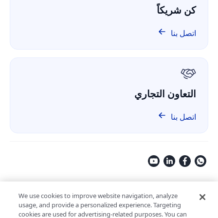
دراسة حالة
كن شريكاً
ComPDF Cloud
المالية
المقارنة
ComPDF على GitHub
اتصل بنا
حولنا
GDPR
التعاون التجاري
اتصل بنا
Copyright © 2009-2026 Kdan Mobile Software Ltd. All Rights
Reserved.
We use cookies to improve website navigation, analyze
usage, and provide a personalized experience. Targeting
سياسة الخصوصية
شروط الخدمة
سياسة الأمن
cookies are used for advertising-related purposes. You can