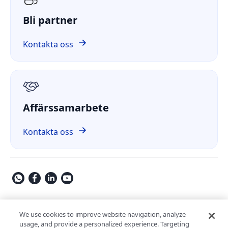
ComPDF AI
Hälso- och sjukvård
Fallstudie
Bli partner
ComPDF Cloud
Ekonomi och finans
Jämför
ComPDF på GitHub
Kontakta oss
Om oss
GDPR
Affärssamarbete
Kontakta oss
Copyright © 2009-2026 Kdan Mobile Software Ltd. All Rights
Reserved.
We use cookies to improve website navigation, analyze
usage, and provide a personalized experience. Targeting
Integritetspolicy
Användarvillkor
Säkerhetspolicy