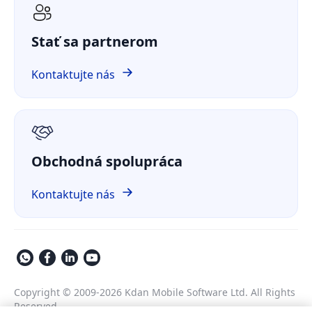
Odborné štúdie
ComPDF AI
Zdravotníctvo
Prípadová štúdia
Stať sa partnerom
ComPDF Cloud
Financie
Porovnať
ComPDF na GitHube
Kontaktujte nás
O nás
GDPR
Obchodná spolupráca
Kontaktujte nás
Copyright © 2009-2026 Kdan Mobile Software Ltd. All Rights
Reserved.