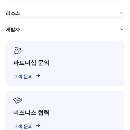
LynxPDF Mac
교육
리소스
LynxPDF Web
건설
자주 묻는 질문
관리자 콘솔
개발자
제조
블로그
요금 안내
ComPDF SDK
IT 서비스
화이트페이퍼
ComPDF AI
의료
도입 사례
파트너십 문의
ComPDF Cloud
금융
제품 비교
GitHub의 ComPDF
고객 문의
회사 소개
GDPR
비즈니스 협력
고객 문의