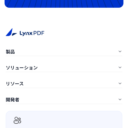
製品
LynxPDF Windows
ソリューション
LynxPDF Mac
教育
リソース
LynxPDF Web
建設
よくある質問
管理コンソール
開発者
製造
記事一覧
価格
ComPDF SDK
ITサービス
ホワイトペーパー
ComPDF AI
ヘルスケア