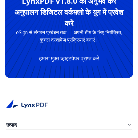
LynxPDF v1.8.0 का अनुभव करें
अनुपालन डिजिटल वर्कफ़्लो के युग में प्रवेश
करें
eSign से संगठन प्रबंधन तक — अपनी टीम के लिए नियंत्रित,
कुशल दस्तावेज़ प्रक्रियाएं बनाएं।
हमारा मुफ़्त व्हाइटपेपर प्राप्त करें
उत्पाद
LynxPDF Windows