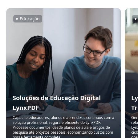
Educação
Soluções de Educação Digital
Ly
LynxPDF
T
Capacite educadores, alunos e aprendizes contínuos com a
Ger
solução profissional, segura e eficiente do LynxPDF.
rel
Processe documentos, desde planos de aula e artigos de
Lyn
pesquisa até projetos pessoais, economizando custos com
cic
nossa ferramenta completa.
ope