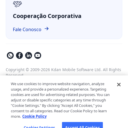
Cooperação Corporativa
Fale Conosco
Copyright © 2009-2026 Kdan Mobile Software Ltd. All Rights
Reserved.
Política de Privacidade
Termos de Serviço
We use cookies to improve website navigation, analyze
usage, and provide a personalized experience. Targeting
Política de Segurança
Configurações de Cookies
cookies are used for advertising-related purposes. You can
Desenvolvido por ComPDF
adjust or disable specific categories at any time through
Assistente de IA para
"Cookie Settings." By clicking "Accept All Cookies," you
processamento de documentos
LynxPDF V2.0.0
consent to all categories. Read our Cookie Policy to learn
empresariais
more.
Cookie Policy
Ajude sua equipe a processar documentos com mais
Descubra a
Cookies Settings
Accept All Cookies
rapidez, inteligência e eficiência com um kit de