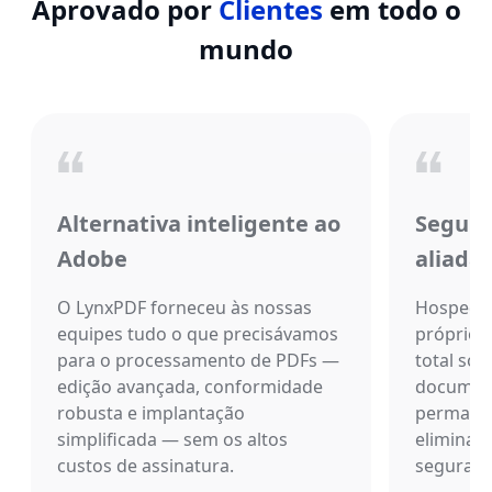
Aprovado por
Clientes
em todo o
mundo
Alternativa inteligente ao
Segura
Adobe
aliada
O LynxPDF forneceu às nossas
Hospeda
equipes tudo o que precisávamos
próprio s
para o processamento de PDFs —
total sob
edição avançada, conformidade
document
robusta e implantação
permane
simplificada — sem os altos
eliminan
custos de assinatura.
seguranç