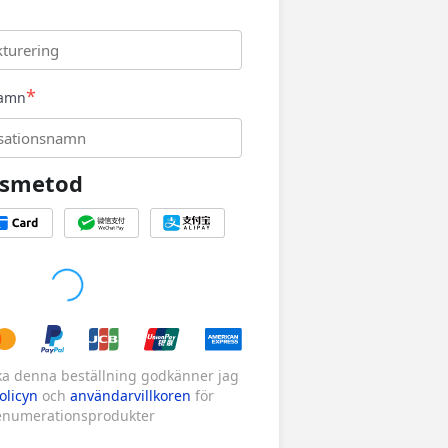
*
namn
gsmetod
ka denna beställning godkänner jag
olicyn
och
användarvillkoren
för
enumerationsprodukter