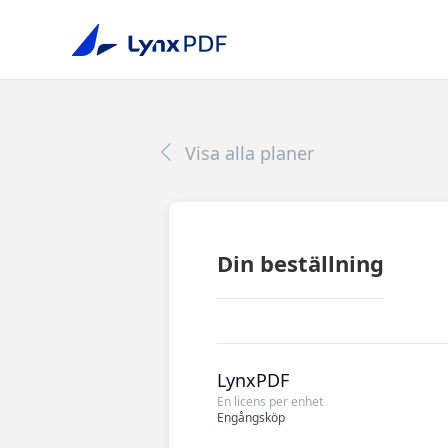
Visa alla planer
Din beställning
LynxPDF
En licens per enhet
Engångsköp