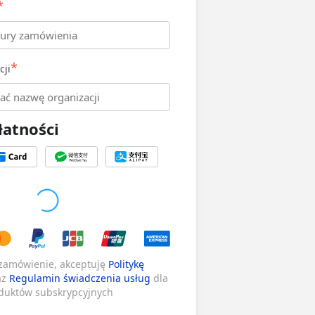
*
*
cji
atności
 zamówienie, akceptuję
Politykę
az
Regulamin świadczenia usług
dla
duktów subskrypcyjnych