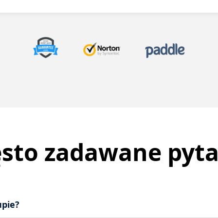
ęsto zadawane pyta
upie?