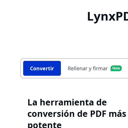
LynxP
Convertir
Rellenar y firmar
New
La herramienta de
conversión de PDF más
potente