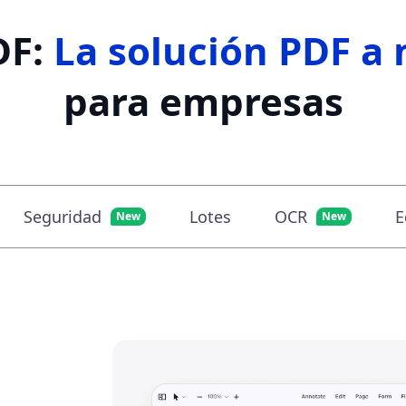
DF:
La solución PDF a
para empresas
Seguridad
Lotes
OCR
E
New
New