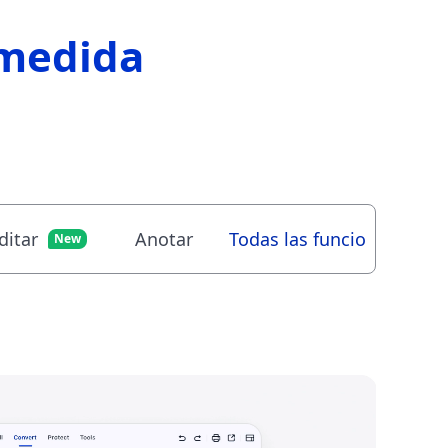
 medida
ditar
Anotar
Todas las funciones >>
New