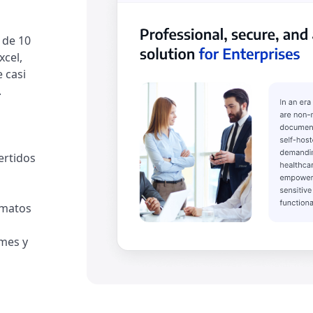
 de 10
xcel,
 casi
.
ertidos
rmatos
rmes y